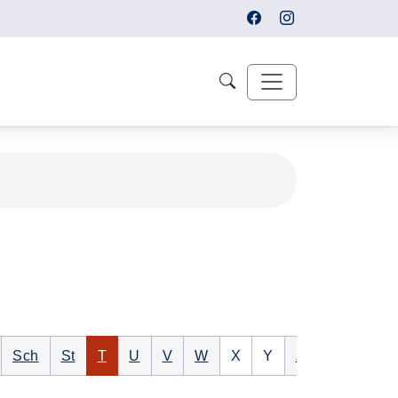
en:
listen:
 auflisten:
taben auflisten:
uchstaben auflisten:
angsbuchstaben auflisten:
 Anfangsbuchstaben auflisten:
endem Anfangsbuchstaben auflisten:
 folgendem Anfangsbuchstaben auflisten:
 mit folgendem Anfangsbuchstaben auflisten:
enten mit folgendem Anfangsbuchstaben auflisten:
r Dozenten mit folgendem Anfangsbuchstaben auflisten:
Nur Dozenten mit folgendem Anfangsbuchstaben aufliste
Nur Dozenten mit folgendem Anfangsbuchstaben au
Nur Dozenten mit folgendem Anfangsbuchstab
Nur Dozenten mit folgendem Anfangsbuc
Nur Dozenten mit folgendem Anfang
Nur Dozenten mit folgendem A
Es gibt keine Dozenten 
Es gibt keine Doze
Nur Dozenten m
Sch
St
T
U
V
W
X
Y
Z