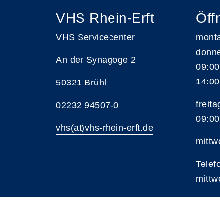
VHS Rhein-Erft
Öff
VHS Servicecenter
monta
donne
An der Synagoge 2
09:00
14:00
50321 Brühl
freita
02232 94507-0
09:00
vhs(at)vhs-rhein-erft.de
mittw
Telef
mittw