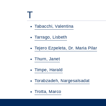
T
Tabacchi, Valentina
Tarrago, Lisbeth
Tejero Ezpeleta, Dr. Maria Pilar
Thurn, Janet
Timpe, Harald
Torabzadeh, Nargesalsadat
Trotta, Marco