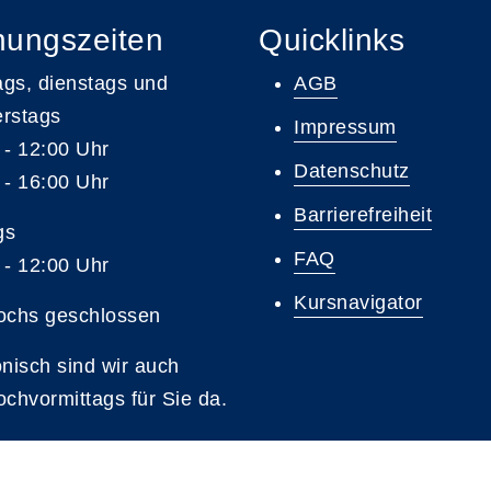
nungszeiten
Quicklinks
gs, dienstags und
AGB
rstags
Impressum
 - 12:00 Uhr
Datenschutz
 - 16:00 Uhr
Barrierefreiheit
gs
FAQ
 - 12:00 Uhr
Kursnavigator
ochs geschlossen
onisch sind wir auch
ochvormittags für Sie da.