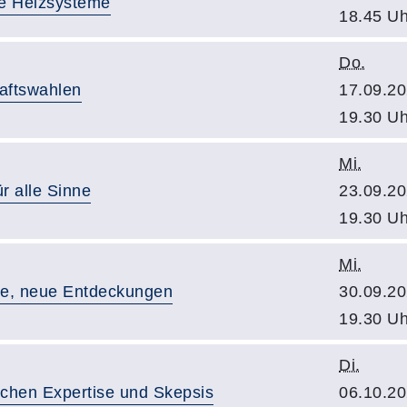
ge Heizsysteme
18.45 Uh
Do.
haftswahlen
17.09.20
19.30 Uh
Mi.
r alle Sinne
23.09.20
19.30 Uh
Mi.
se, neue Entdeckungen
30.09.20
19.30 Uh
Di.
schen Expertise und Skepsis
06.10.20