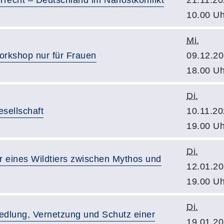
recht – Deutschland im Nahostkonflikt
21.11.20
10.00 Uh
Mi.
rkshop nur für Frauen
09.12.20
18.00 Uh
Di.
esellschaft
10.11.20
19.00 Uh
Di.
r eines Wildtiers zwischen Mythos und
12.01.20
19.00 Uh
Di.
dlung, Vernetzung und Schutz einer
19.01.20