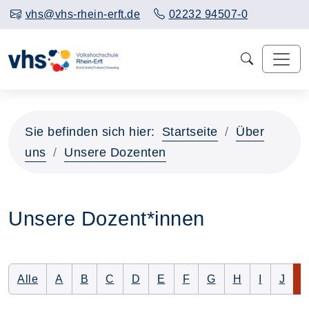
vhs@vhs-rhein-erft.de
02232 94507-0
Sie befinden sich hier:
Startseite
Über
uns
Unsere Dozenten
Unsere Dozent*innen
Alle Dozenten auflisten
Nur Dozenten mit folgendem Anfangsbuchstaben 
Nur Dozenten mit folgendem Anfangsbuchsta
Nur Dozenten mit folgendem Anfangsbu
Nur Dozenten mit folgendem Anfan
Nur Dozenten mit folgendem 
Nur Dozenten mit folge
Nur Dozenten mit f
Nur Dozenten 
Nur Dozen
Nur D
N
Alle
A
B
C
D
E
F
G
H
I
J