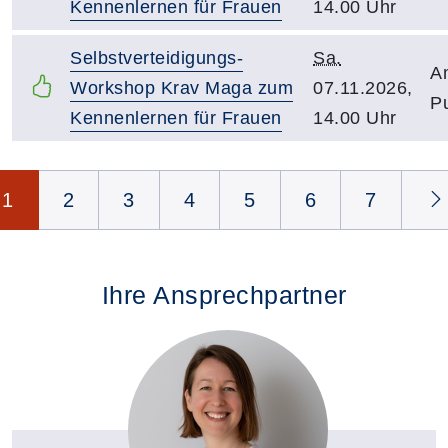
Kennenlernen für Frauen
14.00 Uhr
Selbstverteidigungs-
Sa.
A
Workshop Krav Maga zum
07.11.2026,
P
Kennenlernen für Frauen
14.00 Uhr
Seite 1 von 10
1
2
3
4
5
6
7
Ihre Ansprechpartner