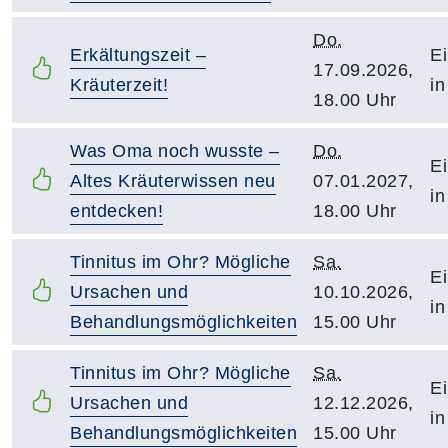
Do.
Erkältungszeit –
Ei
17.09.2026,
Kräuterzeit!
in
18.00 Uhr
Was Oma noch wusste –
Do.
Ei
Altes Kräuterwissen neu
07.01.2027,
in
entdecken!
18.00 Uhr
Tinnitus im Ohr? Mögliche
Sa.
Ei
Ursachen und
10.10.2026,
in
Behandlungsmöglichkeiten
15.00 Uhr
Tinnitus im Ohr? Mögliche
Sa.
Ei
Ursachen und
12.12.2026,
in
Behandlungsmöglichkeiten
15.00 Uhr