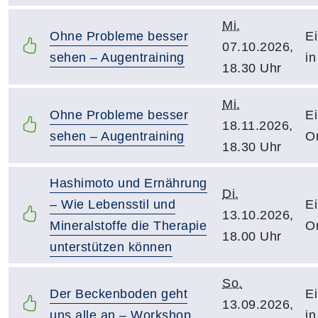
Mi.
Ohne Probleme besser
Ei
07.10.2026,
sehen – Augentraining
in
18.30 Uhr
Mi.
Ohne Probleme besser
Ei
18.11.2026,
sehen – Augentraining
O
18.30 Uhr
Hashimoto und Ernährung
Di.
– Wie Lebensstil und
Ei
13.10.2026,
Mineralstoffe die Therapie
O
18.00 Uhr
unterstützen können
So.
Der Beckenboden geht
Ei
13.09.2026,
uns alle an – Workshop
in