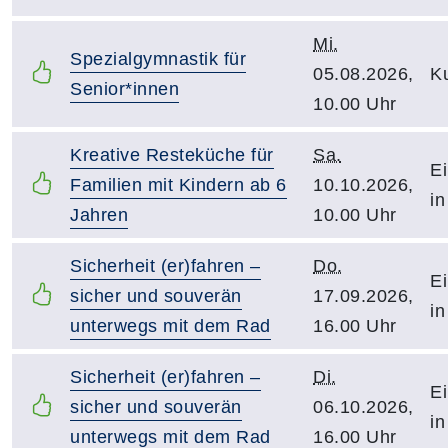
Mi.
Spezialgymnastik für
05.08.2026,
Ku
Senior*innen
10.00 Uhr
Kreative Resteküche für
Sa.
Ei
Familien mit Kindern ab 6
10.10.2026,
in
Jahren
10.00 Uhr
Sicherheit (er)fahren –
Do.
Ei
sicher und souverän
17.09.2026,
in
unterwegs mit dem Rad
16.00 Uhr
Sicherheit (er)fahren –
Di.
Ei
sicher und souverän
06.10.2026,
in
unterwegs mit dem Rad
16.00 Uhr