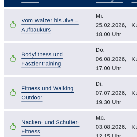
–
Mi.
Vom Walzer bis Jive –
25.02.2026,
Ku
Aufbaukurs
18.00 Uhr
Do.
Bodyfitness und
06.08.2026,
Ku
Faszientraining
17.00 Uhr
Di.
Fitness und Walking
07.07.2026,
Ku
Outdoor
19.30 Uhr
Mo.
Nacken- und Schulter-
03.08.2026,
Ku
Fitness
12.15 Uhr