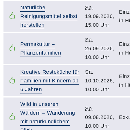
Natürliche
Sa.
Einz
Reinigungsmittel selbst
19.09.2026,
in H
herstellen
15.00 Uhr
Sa.
Permakultur –
Einz
26.09.2026,
Pflanzenfamilien
in H
10.00 Uhr
Kreative Resteküche für
Sa.
Einz
Familien mit Kindern ab
10.10.2026,
in H
6 Jahren
10.00 Uhr
Wild in unseren
So.
Wäldern – Wanderung
09.08.2026,
Exku
mit naturkundlichem
10.00 Uhr