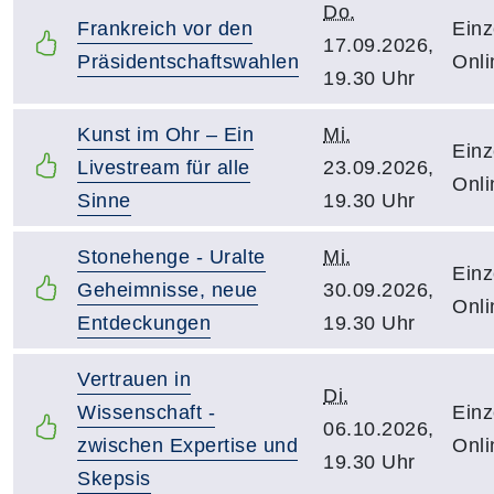
Do.
Frankreich vor den
Einz
17.09.2026,
Präsidentschaftswahlen
Onli
19.30 Uhr
Kunst im Ohr – Ein
Mi.
Einz
Livestream für alle
23.09.2026,
Onli
Sinne
19.30 Uhr
Stonehenge - Uralte
Mi.
Einz
Geheimnisse, neue
30.09.2026,
Onli
Entdeckungen
19.30 Uhr
Vertrauen in
Di.
Wissenschaft -
Einz
06.10.2026,
zwischen Expertise und
Onli
19.30 Uhr
Skepsis