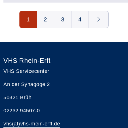
Seite 1 von 4
1
2
3
4
VHS Rhein-Erft
VHS Servicecenter
An der Synagoge 2
50321 Brühl
02232 94507-0
vhs(at)vhs-rhein-erft.de