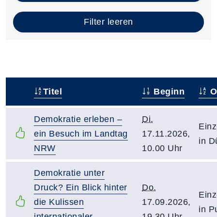
Filter leeren
Titel
Beginn
O
–
Demokratie erleben –
Di.
Einz
ein Besuch im Landtag
17.11.2026,
in D
NRW
10.00 Uhr
Demokratie unter
Druck? Ein Blick hinter
Do.
Einz
die Kulissen
17.09.2026,
in P
internationaler
19.30 Uhr