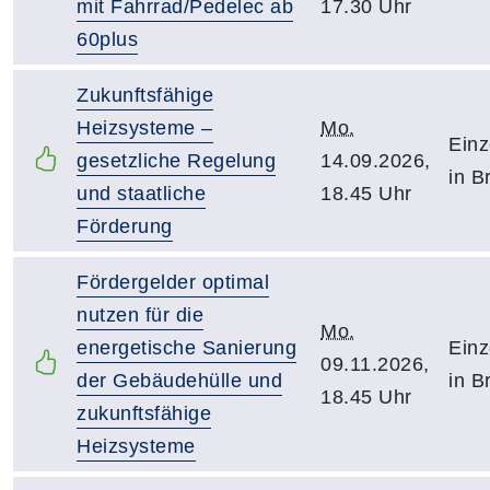
mit Fahrrad/Pedelec ab
17.30 Uhr
60plus
Zukunftsfähige
Heizsysteme –
Mo.
Einz
gesetzliche Regelung
14.09.2026,
in B
und staatliche
18.45 Uhr
Förderung
Fördergelder optimal
nutzen für die
Mo.
energetische Sanierung
Einz
09.11.2026,
der Gebäudehülle und
in B
18.45 Uhr
zukunftsfähige
Heizsysteme