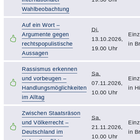
Wahlbeobachtung
Auf ein Wort –
Di.
Argumente gegen
Einz
13.10.2026,
rechtspopulistische
in B
19.00 Uhr
Aussagen
Rassismus erkennen
Sa.
und vorbeugen –
Einz
07.11.2026,
Handlungsmöglichkeiten
in H
10.00 Uhr
im Alltag
Zwischen Staatsräson
Sa.
und Völkerrecht –
Einz
21.11.2026,
Deutschland im
in B
10.00 Uhr