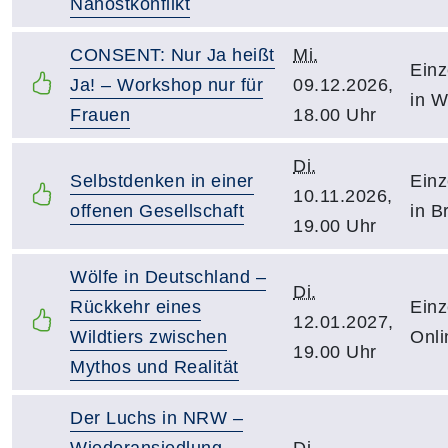
Nahostkonflikt
CONSENT: Nur Ja heißt
Mi.
Einz
Ja! – Workshop nur für
09.12.2026,
in W
Frauen
18.00 Uhr
Di.
Selbstdenken in einer
Einz
10.11.2026,
offenen Gesellschaft
in B
19.00 Uhr
Wölfe in Deutschland –
Di.
Rückkehr eines
Einz
12.01.2027,
Wildtiers zwischen
Onli
19.00 Uhr
Mythos und Realität
Der Luchs in NRW –
Wiederansiedlung,
Di.