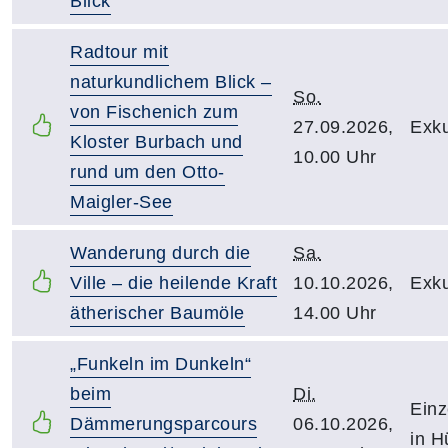
Blick
Radtour mit
naturkundlichem Blick –
So.
von Fischenich zum
27.09.2026,
Exku
Kloster Burbach und
10.00 Uhr
rund um den Otto-
Maigler-See
Wanderung durch die
Sa.
Ville – die heilende Kraft
10.10.2026,
Exku
ätherischer Baumöle
14.00 Uhr
„Funkeln im Dunkeln“
beim
Di.
Einz
Dämmerungsparcours
06.10.2026,
in H