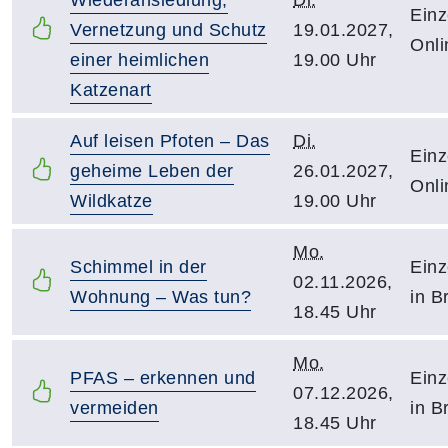
Einz
Vernetzung und Schutz
19.01.2027,
Onli
einer heimlichen
19.00 Uhr
Katzenart
Auf leisen Pfoten – Das
Di.
Einz
geheime Leben der
26.01.2027,
Onli
Wildkatze
19.00 Uhr
Mo.
Schimmel in der
Einz
02.11.2026,
Wohnung – Was tun?
in B
18.45 Uhr
Mo.
PFAS – erkennen und
Einz
07.12.2026,
vermeiden
in B
18.45 Uhr