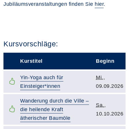
Jubiläumsveranstaltungen finden Sie
hier
.
Kursvorschläge:
Kurstitel
Beginn
–
Kurstitel:
Kursbeginn:
Yin-Yoga auch für
Mi.
,
Einsteiger*innen
09.09.2026
Kurstitel:
Wanderung durch die Ville –
Kursbeginn:
Sa.
,
die heilende Kraft
10.10.2026
ätherischer Baumöle