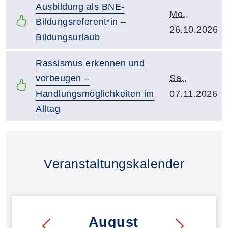
Kurstitel:
Ausbildung als BNE-
Kursbeginn:
Mo.
,
Bildungsreferent*in –
26.10.2026
Bildungsurlaub
Kurstitel:
Rassismus erkennen und
Kursbeginn:
vorbeugen –
Sa.
,
Handlungsmöglichkeiten im
07.11.2026
Alltag
Kursvorschläge
Veranstaltungskalender
August