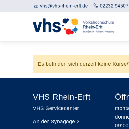
vhs@vhs-rhein-erft.de
02232 94507
Es befinden sich derzeit keine Kurse
VHS Rhein-Erft
Öff
VHS Servicecenter
monta
donne
An der Synagoge 2
09:00