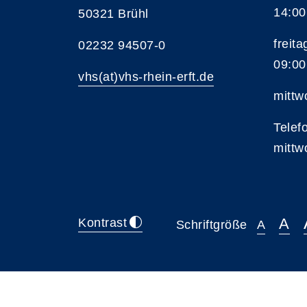
14:00
50321 Brühl
freita
02232 94507-0
09:00
vhs(at)vhs-rhein-erft.de
mittw
Telef
mittw
A
Kontrast
Schriftgröße
A