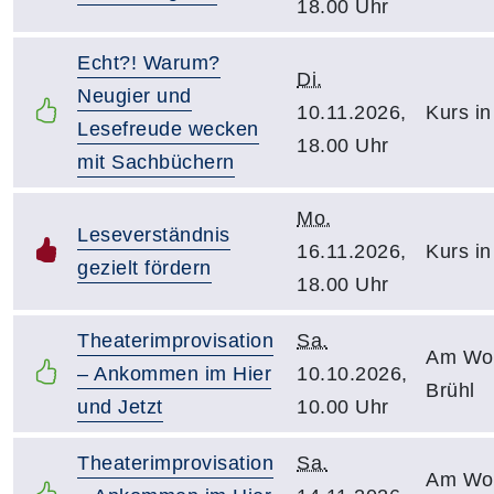
18.00 Uhr
Echt?! Warum?
Di.
Neugier und
10.11.2026,
Kurs i
Lesefreude wecken
18.00 Uhr
mit Sachbüchern
Mo.
Leseverständnis
16.11.2026,
Kurs in
gezielt fördern
18.00 Uhr
Theaterimprovisation
Sa.
Am Woc
– Ankommen im Hier
10.10.2026,
Brühl
und Jetzt
10.00 Uhr
Theaterimprovisation
Sa.
Am Woc