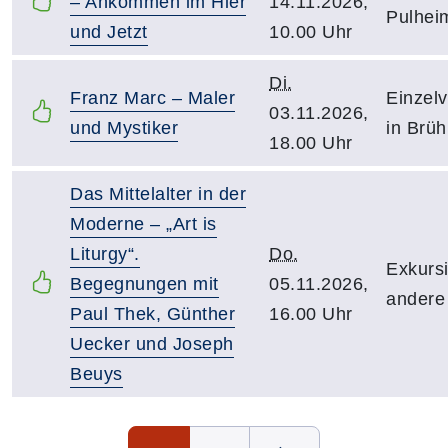
– Ankommen im Hier
14.11.2026,
Pulhei
und Jetzt
10.00 Uhr
Di.
Franz Marc – Maler
Einzelv
03.11.2026,
und Mystiker
in Brüh
18.00 Uhr
Das Mittelalter in der
Moderne – „Art is
Liturgy“.
Do.
Exkursi
Begegnungen mit
05.11.2026,
andere
Paul Thek, Günther
16.00 Uhr
Uecker und Joseph
Beuys
Seite 1 von 2