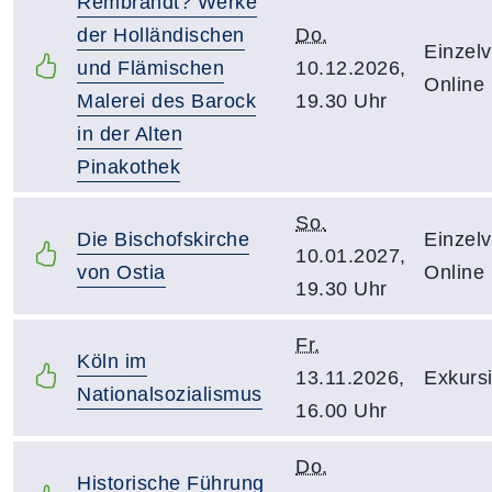
Rembrandt? Werke
der Holländischen
Do.
Einzelv
und Flämischen
10.12.2026,
Online
Malerei des Barock
19.30 Uhr
in der Alten
Pinakothek
So.
Die Bischofskirche
Einzelv
10.01.2027,
von Ostia
Online
19.30 Uhr
Fr.
Köln im
13.11.2026,
Exkursi
Nationalsozialismus
16.00 Uhr
Do.
Historische Führung