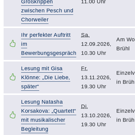
Großkrippen
11.00 Uhr
zwischen Pesch und
Chorweiler
Ihr perfekter Auftritt
Sa.
Am Woc
im
12.09.2026,
Brühl
Bewerbungsgespräch
10.30 Uhr
Lesung mit Gisa
Fr.
Einzelv
Klönne: „Die Liebe,
13.11.2026,
in Brüh
später“
19.30 Uhr
Lesung Natasha
Di.
Korsakova: „Quartett“
Einzelv
13.10.2026,
mit musikalischer
in Brüh
19.30 Uhr
Begleitung