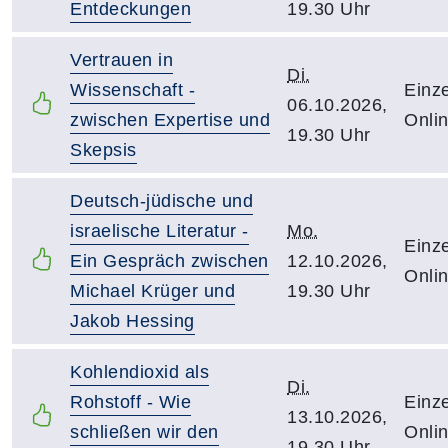
Entdeckungen
19.30 Uhr
Vertrauen in
Di.
Wissenschaft -
Einze
06.10.2026,
zwischen Expertise und
Onli
19.30 Uhr
Skepsis
Deutsch-jüdische und
israelische Literatur -
Mo.
Einze
Ein Gespräch zwischen
12.10.2026,
Onli
Michael Krüger und
19.30 Uhr
Jakob Hessing
Kohlendioxid als
Di.
Rohstoff - Wie
Einze
13.10.2026,
schließen wir den
Onli
19.30 Uhr