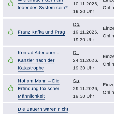
10.11.2026,
lebendes System sein?
Onli
19.30 Uhr
Do.
Einze
Franz Kafka und Prag
19.11.2026,
Onli
19.30 Uhr
Konrad Adenauer –
Di.
Einze
Kanzler nach der
24.11.2026,
Onli
Katastrophe
19.30 Uhr
Not am Mann – Die
So.
Einze
Erfindung toxischer
29.11.2026,
Onli
Männlichkeit
19.30 Uhr
Die Bauern waren nicht