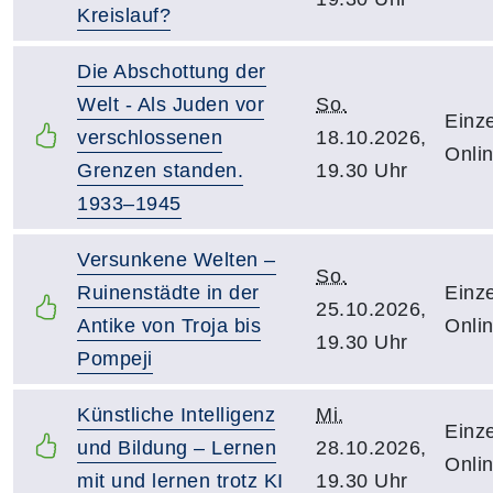
Kreislauf?
Die Abschottung der
Welt - Als Juden vor
So.
Einze
verschlossenen
18.10.2026,
Onli
Grenzen standen.
19.30 Uhr
1933–1945
Versunkene Welten –
So.
Ruinenstädte in der
Einze
25.10.2026,
Antike von Troja bis
Onli
19.30 Uhr
Pompeji
Künstliche Intelligenz
Mi.
Einze
und Bildung – Lernen
28.10.2026,
Onli
mit und lernen trotz KI
19.30 Uhr