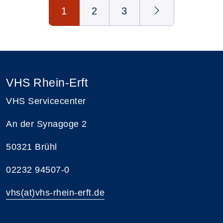
Seite 1 von 3
1
2
3
VHS Rhein-Erft
VHS Servicecenter
An der Synagoge 2
50321 Brühl
02232 94507-0
vhs(at)vhs-rhein-erft.de