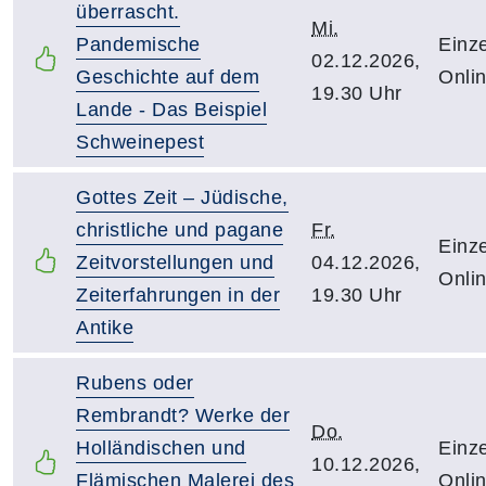
überrascht.
Mi.
Pandemische
Einze
02.12.2026,
Geschichte auf dem
Onli
19.30 Uhr
Lande - Das Beispiel
Schweinepest
Gottes Zeit – Jüdische,
christliche und pagane
Fr.
Einze
Zeitvorstellungen und
04.12.2026,
Onli
Zeiterfahrungen in der
19.30 Uhr
Antike
Rubens oder
Rembrandt? Werke der
Do.
Holländischen und
Einze
10.12.2026,
Flämischen Malerei des
Onli