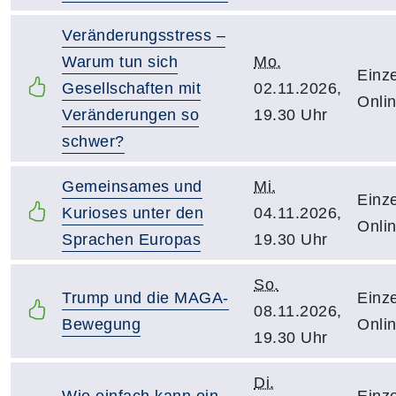
Veränderungsstress –
Warum tun sich
Mo.
Einze
Gesellschaften mit
02.11.2026,
Onli
Veränderungen so
19.30 Uhr
schwer?
Gemeinsames und
Mi.
Einze
Kurioses unter den
04.11.2026,
Onli
Sprachen Europas
19.30 Uhr
So.
Trump und die MAGA-
Einze
08.11.2026,
Bewegung
Onli
19.30 Uhr
Di.
Wie einfach kann ein
Einze