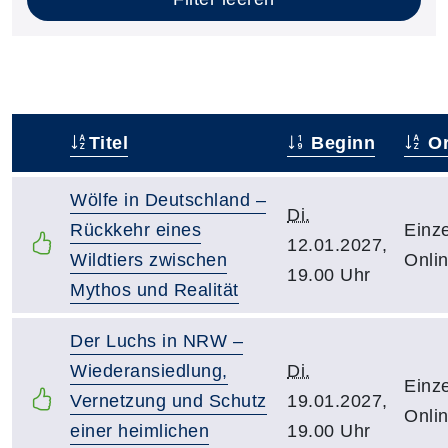
Titel
Beginn
Or
–
Wölfe in Deutschland –
Di.
Rückkehr eines
Einze
12.01.2027,
Wildtiers zwischen
Onli
19.00 Uhr
Mythos und Realität
Der Luchs in NRW –
Wiederansiedlung,
Di.
Einze
Vernetzung und Schutz
19.01.2027,
Onli
einer heimlichen
19.00 Uhr