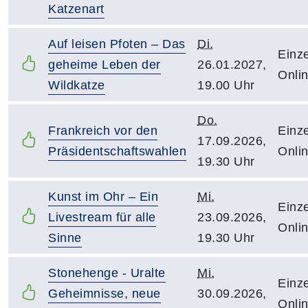
Katzenart
Auf leisen Pfoten – Das
Di.
Einze
geheime Leben der
26.01.2027,
Onli
Wildkatze
19.00 Uhr
Do.
Frankreich vor den
Einze
17.09.2026,
Präsidentschaftswahlen
Onli
19.30 Uhr
Kunst im Ohr – Ein
Mi.
Einze
Livestream für alle
23.09.2026,
Onli
Sinne
19.30 Uhr
Stonehenge - Uralte
Mi.
Einze
Geheimnisse, neue
30.09.2026,
Onli