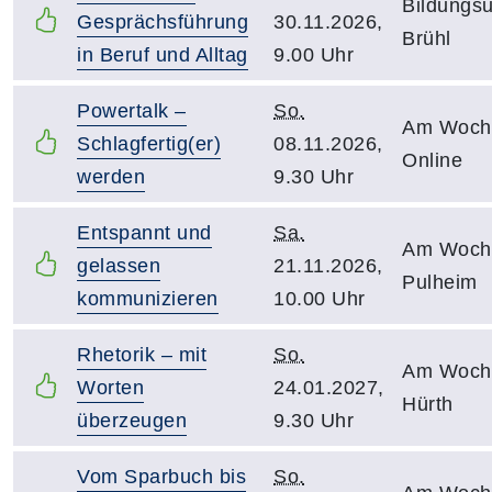
Bildungsu
Gesprächsführung
30.11.2026,
Brühl
in Beruf und Alltag
9.00 Uhr
Powertalk –
So.
Am Woch
Schlagfertig(er)
08.11.2026,
Online
werden
9.30 Uhr
Entspannt und
Sa.
Am Woch
gelassen
21.11.2026,
Pulheim
kommunizieren
10.00 Uhr
Rhetorik – mit
So.
Am Woch
Worten
24.01.2027,
Hürth
überzeugen
9.30 Uhr
Vom Sparbuch bis
So.