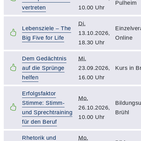
Pulheim
vertreten
10.00 Uhr
Di.
Lebensziele – The
Einzelver
13.10.2026,
Big Five for Life
Online
18.30 Uhr
Dem Gedächtnis
Mi.
auf die Sprünge
23.09.2026,
Kurs in B
helfen
16.00 Uhr
Erfolgsfaktor
Mo.
Stimme: Stimm-
Bildungsu
26.10.2026,
und Sprechtraining
Brühl
10.00 Uhr
für den Beruf
Rhetorik und
Mo.