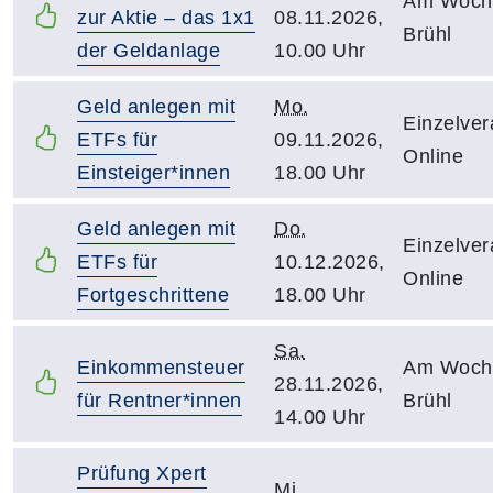
Am Woch
zur Aktie – das 1x1
08.11.2026,
Brühl
der Geldanlage
10.00 Uhr
Geld anlegen mit
Mo.
Einzelver
ETFs für
09.11.2026,
Online
Einsteiger*innen
18.00 Uhr
Geld anlegen mit
Do.
Einzelver
ETFs für
10.12.2026,
Online
Fortgeschrittene
18.00 Uhr
Sa.
Einkommensteuer
Am Woch
28.11.2026,
für Rentner*innen
Brühl
14.00 Uhr
Prüfung Xpert
Mi.