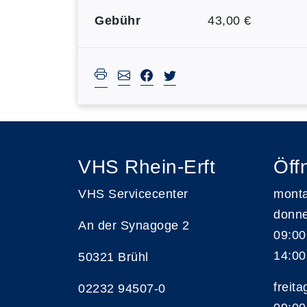
Gebühr
43,00 €
VHS Rhein-Erft
Öff
VHS Servicecenter
monta
donne
An der Synagoge 2
09:00
14:00
50321 Brühl
freita
02232 94507-0