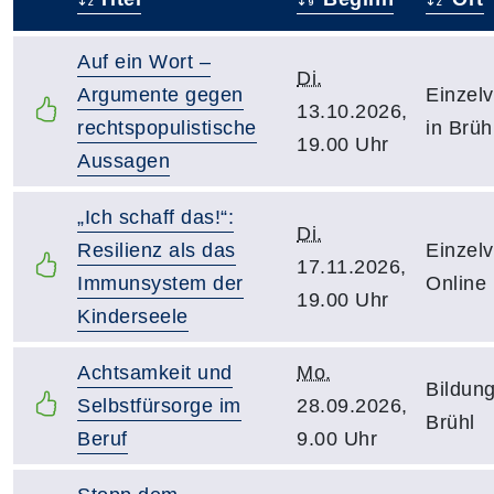
–
Auf ein Wort –
Di.
Argumente gegen
Einzelv
13.10.2026,
rechtspopulistische
in Brüh
19.00 Uhr
Aussagen
„Ich schaff das!“:
Di.
Resilienz als das
Einzelv
17.11.2026,
Immunsystem der
Online
19.00 Uhr
Kinderseele
Achtsamkeit und
Mo.
Bildung
Selbstfürsorge im
28.09.2026,
Brühl
Beruf
9.00 Uhr