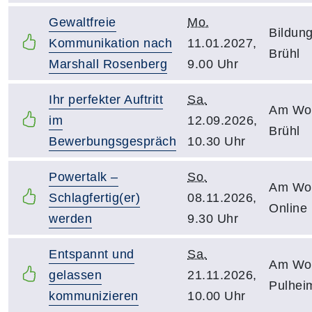
Gewaltfreie
Mo.
Bildung
Kommunikation nach
11.01.2027,
Brühl
Marshall Rosenberg
9.00 Uhr
Ihr perfekter Auftritt
Sa.
Am Woc
im
12.09.2026,
Brühl
Bewerbungsgespräch
10.30 Uhr
Powertalk –
So.
Am Wo
Schlagfertig(er)
08.11.2026,
Online
werden
9.30 Uhr
Entspannt und
Sa.
Am Woc
gelassen
21.11.2026,
Pulhei
kommunizieren
10.00 Uhr