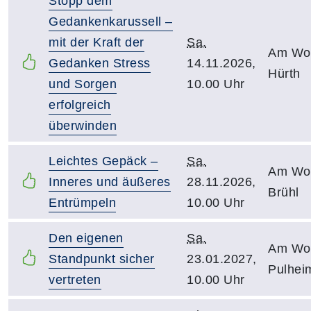
Stopp dem
Gedankenkarussell –
mit der Kraft der
Sa.
Am Woc
Gedanken Stress
14.11.2026,
Hürth
und Sorgen
10.00 Uhr
erfolgreich
überwinden
Leichtes Gepäck –
Sa.
Am Woc
Inneres und äußeres
28.11.2026,
Brühl
Entrümpeln
10.00 Uhr
Den eigenen
Sa.
Am Woc
Standpunkt sicher
23.01.2027,
Pulhei
vertreten
10.00 Uhr