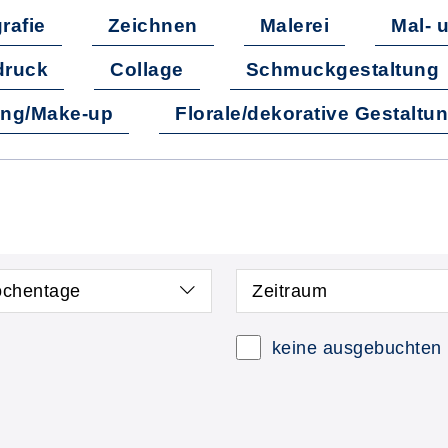
grafie
Zeichnen
Malerei
Mal- 
druck
Collage
Schmuckgestaltung
ing/Make-up
Florale/dekorative Gestaltu
chentage
Zeitraum
keine ausgebuchten