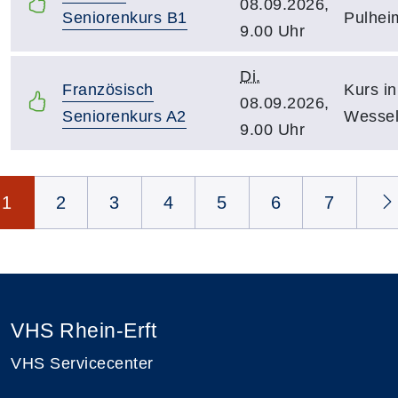
08.09.2026,
Seniorenkurs B1
Pulhei
9.00 Uhr
Di.
Französisch
Kurs in
08.09.2026,
Seniorenkurs A2
Wessel
9.00 Uhr
Seite 1 von 9
1
2
3
4
5
6
7
VHS Rhein-Erft
VHS Servicecenter