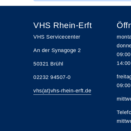
VHS Rhein-Erft
Öff
VHS Servicecenter
monta
donne
An der Synagoge 2
09:00
14:00
50321 Brühl
freita
02232 94507-0
09:00
vhs(at)vhs-rhein-erft.de
mittw
Telef
mittw