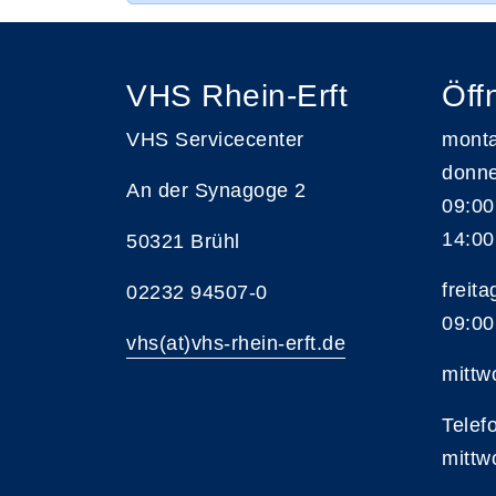
VHS Rhein-Erft
Öff
VHS Servicecenter
monta
donne
An der Synagoge 2
09:00
14:00
50321 Brühl
freita
02232 94507-0
09:00
vhs(at)vhs-rhein-erft.de
mittw
Telef
mittw