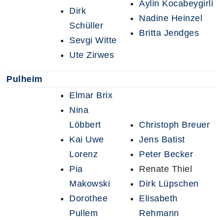
Aylin Kocabeygirli
Dirk
Nadine Heinzel
Schüller
Britta Jendges
Sevgi Witte
Ute Zirwes
Pulheim
Elmar Brix
Nina
Löbbert
Christoph Breuer
Kai Uwe
Jens Batist
Lorenz
Peter Becker
Pia
Renate Thiel
Makowski
Dirk Lüpschen
Dorothee
Elisabeth
Pullem
Rehmann