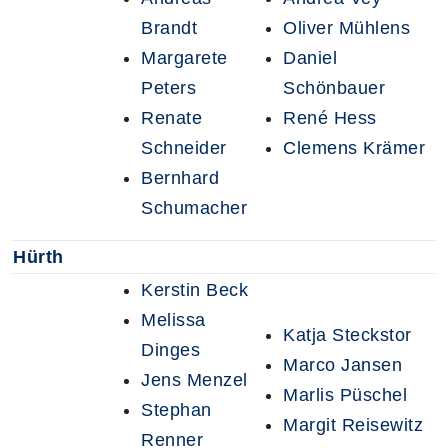
Brandt
Oliver Mühlens
Margarete
Daniel
Peters
Schönbauer
Renate
René Hess
Schneider
Clemens Krämer
Bernhard
Schumacher
Hürth
Kerstin Beck
Melissa
Katja Steckstor
Dinges
Marco Jansen
Jens Menzel
Marlis Püschel
Stephan
Margit Reisewitz
Renner