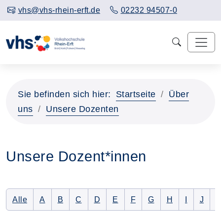
vhs@vhs-rhein-erft.de
02232 94507-0
Sie befinden sich hier:
Startseite
Über
uns
Unsere Dozenten
Unsere Dozent*innen
Alle Dozenten auflisten
Nur Dozenten mit folgendem Anfangsbuchstaben 
Nur Dozenten mit folgendem Anfangsbuchsta
Nur Dozenten mit folgendem Anfangsbu
Nur Dozenten mit folgendem Anfan
Nur Dozenten mit folgendem 
Nur Dozenten mit folge
Nur Dozenten mit f
Nur Dozenten 
Nur Dozen
Nur D
N
Alle
A
B
C
D
E
F
G
H
I
J