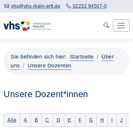
vhs@vhs-rhein-erft.de
02232 94507-0
Sie befinden sich hier:
Startseite
Über
uns
Unsere Dozenten
Unsere Dozent*innen
Alle Dozenten auflisten
Nur Dozenten mit folgendem Anfangsbuchstaben 
Nur Dozenten mit folgendem Anfangsbuchsta
Nur Dozenten mit folgendem Anfangsbu
Nur Dozenten mit folgendem Anfan
Nur Dozenten mit folgendem 
Nur Dozenten mit folge
Nur Dozenten mit f
Nur Dozenten 
Nur Dozen
Nur D
N
Alle
A
B
C
D
E
F
G
H
I
J