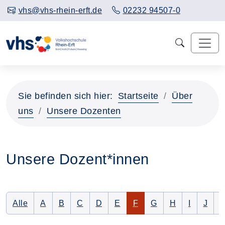
vhs@vhs-rhein-erft.de
02232 94507-0
Sie befinden sich hier:
Startseite
Über
uns
Unsere Dozenten
Unsere Dozent*innen
Alle Dozenten auflisten
Nur Dozenten mit folgendem Anfangsbuchstaben 
Nur Dozenten mit folgendem Anfangsbuchsta
Nur Dozenten mit folgendem Anfangsbu
Nur Dozenten mit folgendem Anfan
Nur Dozenten mit folgendem 
Nur Dozenten mit folge
Nur Dozenten mit f
Nur Dozenten 
Nur Dozen
Nur D
N
Alle
A
B
C
D
E
F
G
H
I
J