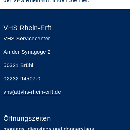
der VHS Rhein-Erft finden Sie
hier
.
VHS Rhein-Erft
VHS Servicecenter
An der Synagoge 2
50321 Brühl
02232 94507-0
vhs(at)vhs-rhein-erft.de
Öffnungszeiten
montags, dienstags und donnerstags