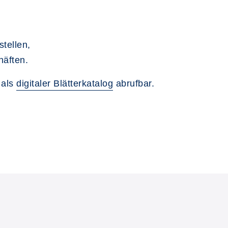
tellen,
häften.
 als
digitaler Blätterkatalog
abrufbar.