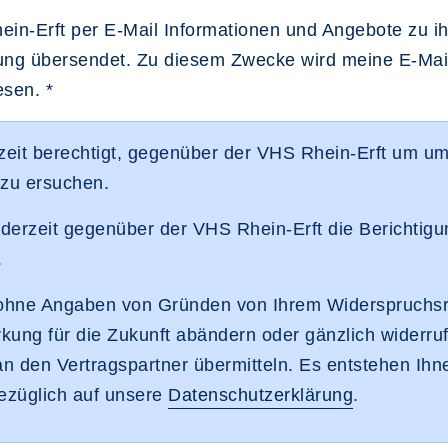
owsertab öffnen
Rhein-Erft per E-Mail Informationen und Angebote zu 
ng übersendet. Zu diesem Zwecke wird meine E-Mail-
sen. *
eit berechtigt, gegenüber der VHS Rhein-Erft um um
 zu ersuchen.
erzeit gegenüber der VHS Rhein-Erft die Berichtigu
.
t ohne Angaben von Gründen von Ihrem Widerspruchs
irkung für die Zukunft abändern oder gänzlich widerr
an den Vertragspartner übermitteln. Es entstehen Ih
bezüglich auf unsere
Datenschutzerklärung
.