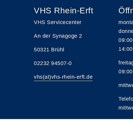
VHS Rhein-Erft
Öff
VHS Servicecenter
monta
donne
An der Synagoge 2
09:00
14:00
50321 Brühl
freita
02232 94507-0
09:00
vhs(at)vhs-rhein-erft.de
mittw
Telef
mittw