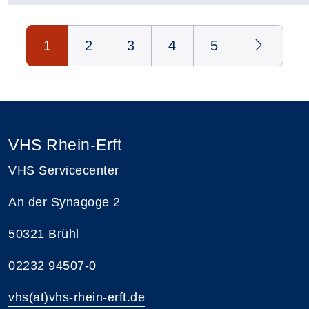
Seite 1 von 5
1
2
3
4
5
VHS Rhein-Erft
VHS Servicecenter
An der Synagoge 2
50321 Brühl
02232 94507-0
vhs(at)vhs-rhein-erft.de