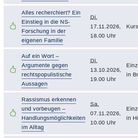
Alles recherchiert? Ein
Di.
Einstieg in die NS-
17.11.2026,
Kurs
Forschung in der
18.00 Uhr
eigenen Familie
Auf ein Wort –
Di.
Argumente gegen
Einz
13.10.2026,
rechtspopulistische
in B
19.00 Uhr
Aussagen
Rassismus erkennen
Sa.
und vorbeugen –
Einz
07.11.2026,
Handlungsmöglichkeiten
in H
10.00 Uhr
im Alltag