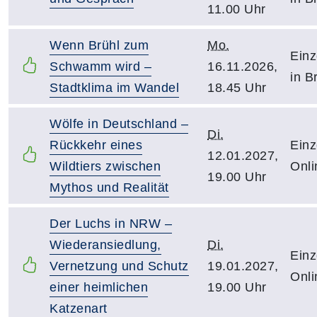
11.00 Uhr
Wenn Brühl zum
Mo.
Einz
Schwamm wird –
16.11.2026,
in B
Stadtklima im Wandel
18.45 Uhr
Wölfe in Deutschland –
Di.
Rückkehr eines
Einz
12.01.2027,
Wildtiers zwischen
Onli
19.00 Uhr
Mythos und Realität
Der Luchs in NRW –
Wiederansiedlung,
Di.
Einz
Vernetzung und Schutz
19.01.2027,
Onli
einer heimlichen
19.00 Uhr
Katzenart