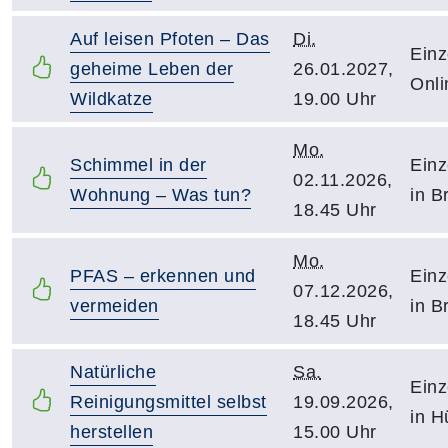
Auf leisen Pfoten – Das
Di.
Einz
geheime Leben der
26.01.2027,
Onli
Wildkatze
19.00 Uhr
Mo.
Schimmel in der
Einz
02.11.2026,
Wohnung – Was tun?
in B
18.45 Uhr
Mo.
PFAS – erkennen und
Einz
07.12.2026,
vermeiden
in B
18.45 Uhr
Natürliche
Sa.
Einz
Reinigungsmittel selbst
19.09.2026,
in H
herstellen
15.00 Uhr