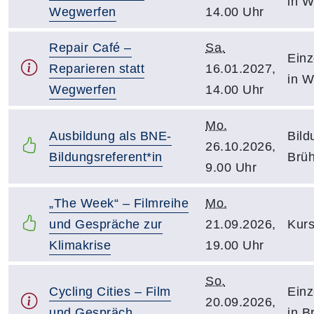
in W
Wegwerfen
14.00 Uhr
Repair Café –
Sa.
Einz
Reparieren statt
16.01.2027,
in W
Wegwerfen
14.00 Uhr
Mo.
Ausbildung als BNE-
Bild
26.10.2026,
Bildungsreferent*in
Brüh
9.00 Uhr
„The Week“ – Filmreihe
Mo.
und Gespräche zur
21.09.2026,
Kurs
Klimakrise
19.00 Uhr
So.
Cycling Cities – Film
Einz
20.09.2026,
und Gespräch
in B