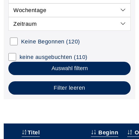
Wochentage
Zeitraum
Keine Begonnen
(120)
keine ausgebuchten
(110)
Auswahl filtern
Filter leeren
Titel
Beginn
O
–