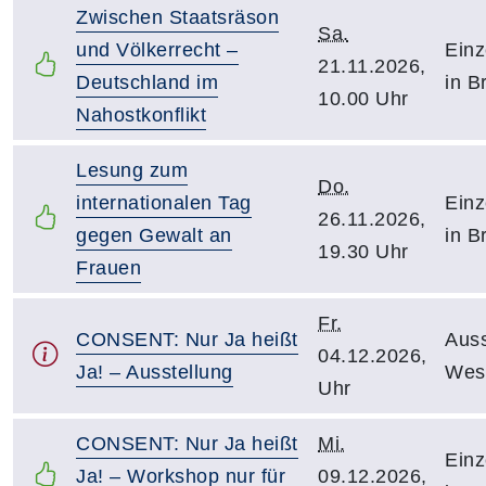
Zwischen Staatsräson
Sa.
und Völkerrecht –
Einz
21.11.2026,
Deutschland im
in B
10.00 Uhr
Nahostkonflikt
Lesung zum
Do.
internationalen Tag
Einz
26.11.2026,
gegen Gewalt an
in B
19.30 Uhr
Frauen
Fr.
CONSENT: Nur Ja heißt
Auss
04.12.2026,
Ja! – Ausstellung
Wes
Uhr
CONSENT: Nur Ja heißt
Mi.
Einz
Ja! – Workshop nur für
09.12.2026,