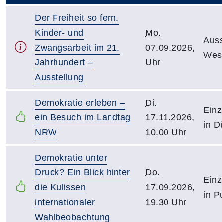
Der Freiheit so fern.
Kinder- und
Mo.
Auss
Zwangsarbeit im 21.
07.09.2026,
Wes
Jahrhundert –
Uhr
Ausstellung
Demokratie erleben –
Di.
Einz
ein Besuch im Landtag
17.11.2026,
in D
NRW
10.00 Uhr
Demokratie unter
Druck? Ein Blick hinter
Do.
Einz
die Kulissen
17.09.2026,
in P
internationaler
19.30 Uhr
Wahlbeobachtung