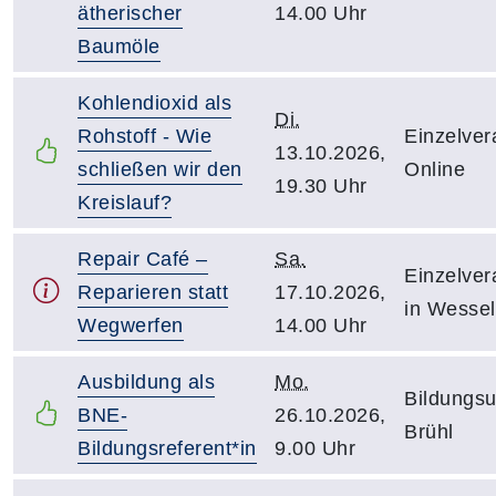
ätherischer
14.00 Uhr
Baumöle
Kohlendioxid als
Di.
Rohstoff - Wie
Einzelver
13.10.2026,
schließen wir den
Online
19.30 Uhr
Kreislauf?
Repair Café –
Sa.
Einzelver
Reparieren statt
17.10.2026,
in Wessel
Wegwerfen
14.00 Uhr
Ausbildung als
Mo.
Bildungsu
BNE-
26.10.2026,
Brühl
Bildungsreferent*in
9.00 Uhr