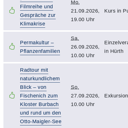
Mo.
Filmreihe und
21.09.2026,
Kurs in P
Gespräche zur
19.00 Uhr
Klimakrise
Sa.
Permakultur –
Einzelver
26.09.2026,
Pflanzenfamilien
in Hürth
10.00 Uhr
Radtour mit
naturkundlichem
Blick – von
So.
Fischenich zum
27.09.2026,
Exkursion
Kloster Burbach
10.00 Uhr
und rund um den
Otto-Maigler-See