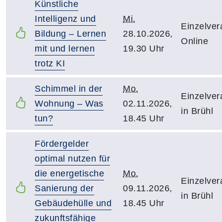
Künstliche
Intelligenz und
Mi.
Einzelver
Bildung – Lernen
28.10.2026,
Online
mit und lernen
19.30 Uhr
trotz KI
Schimmel in der
Mo.
Einzelver
Wohnung – Was
02.11.2026,
in Brühl
tun?
18.45 Uhr
Fördergelder
optimal nutzen für
die energetische
Mo.
Einzelver
Sanierung der
09.11.2026,
in Brühl
Gebäudehülle und
18.45 Uhr
zukunftsfähige