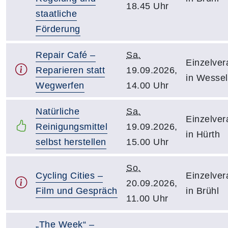
18.45 Uhr
staatliche
Förderung
Repair Café –
Sa.
Einzelver
Reparieren statt
19.09.2026,
in Wessel
Wegwerfen
14.00 Uhr
Natürliche
Sa.
Einzelver
Reinigungsmittel
19.09.2026,
in Hürth
selbst herstellen
15.00 Uhr
So.
Cycling Cities –
Einzelver
20.09.2026,
Film und Gespräch
in Brühl
11.00 Uhr
„The Week“ –