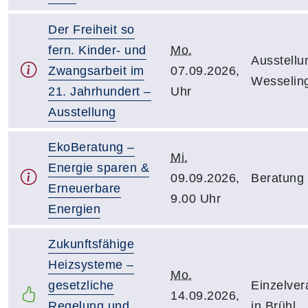
Der Freiheit so
fern. Kinder- und
Mo.
Ausstellu
Zwangsarbeit im
07.09.2026,
Wesselin
21. Jahrhundert –
Uhr
Ausstellung
EkoBeratung –
Mi.
Energie sparen &
09.09.2026,
Beratung 
Erneuerbare
9.00 Uhr
Energien
Zukunftsfähige
Heizsysteme –
Mo.
gesetzliche
Einzelver
14.09.2026,
Regelung und
in Brühl