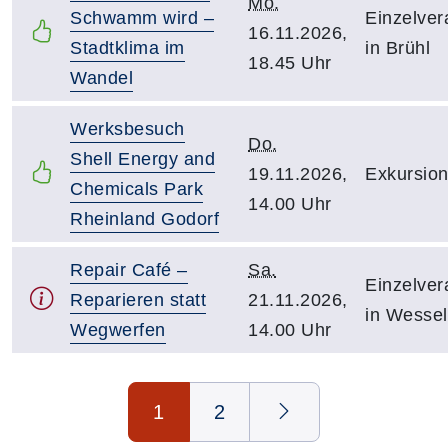
Mo.
Schwamm wird –
Einzelver
16.11.2026,
Stadtklima im
in Brühl
18.45 Uhr
Wandel
Werksbesuch
Do.
Shell Energy and
19.11.2026,
Exkursion
Chemicals Park
14.00 Uhr
Rheinland Godorf
Repair Café –
Sa.
Einzelver
Reparieren statt
21.11.2026,
in Wessel
Wegwerfen
14.00 Uhr
Seite 1 von 2
1
2