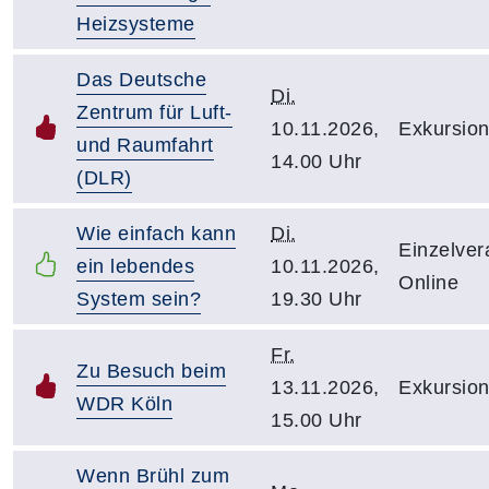
Heizsysteme
Das Deutsche
Di.
Zentrum für Luft-
10.11.2026,
Exkursion
und Raumfahrt
14.00 Uhr
(DLR)
Wie einfach kann
Di.
Einzelver
ein lebendes
10.11.2026,
Online
System sein?
19.30 Uhr
Fr.
Zu Besuch beim
13.11.2026,
Exkursion
WDR Köln
15.00 Uhr
Wenn Brühl zum