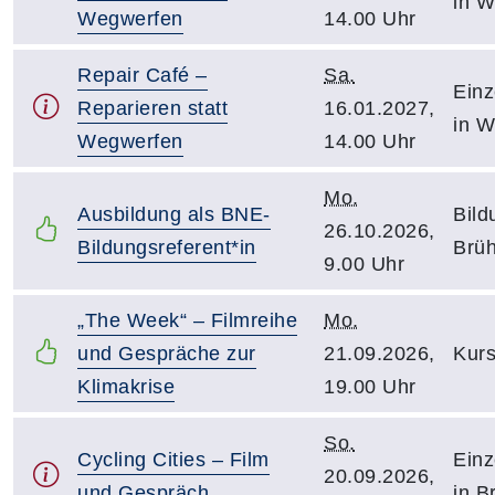
in W
Wegwerfen
14.00 Uhr
Repair Café –
Sa.
Einz
Reparieren statt
16.01.2027,
in W
Wegwerfen
14.00 Uhr
Mo.
Ausbildung als BNE-
Bild
26.10.2026,
Bildungsreferent*in
Brüh
9.00 Uhr
„The Week“ – Filmreihe
Mo.
und Gespräche zur
21.09.2026,
Kurs
Klimakrise
19.00 Uhr
So.
Cycling Cities – Film
Einz
20.09.2026,
und Gespräch
in B