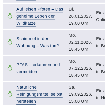
Auf leisen Pfoten – Das
Di.
Einz
geheime Leben der
26.01.2027,
Onli
Wildkatze
19.00 Uhr
Mo.
Schimmel in der
Einz
02.11.2026,
Wohnung – Was tun?
in B
18.45 Uhr
Mo.
PFAS – erkennen und
Einz
07.12.2026,
vermeiden
in B
18.45 Uhr
Natürliche
Sa.
Einz
Reinigungsmittel selbst
19.09.2026,
in H
herstellen
15.00 Uhr