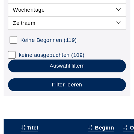
Wochentage
Zeitraum
Keine Begonnen
(119)
keine ausgebuchten
(109)
Auswahl filtern
Filter leeren
Titel
Beginn
O
–