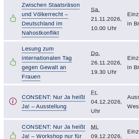
Zwischen Staatsräson
Sa.
und Völkerrecht –
Einz
21.11.2026,
Deutschland im
in B
10.00 Uhr
Nahostkonflikt
Lesung zum
Do.
internationalen Tag
Einz
26.11.2026,
gegen Gewalt an
in B
19.30 Uhr
Frauen
Fr.
CONSENT: Nur Ja heißt
Auss
04.12.2026,
Ja! – Ausstellung
Wes
Uhr
CONSENT: Nur Ja heißt
Mi.
Einz
Ja! – Workshop nur für
09.12.2026,