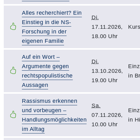
Alles recherchiert? Ein
Di.
Einstieg in die NS-
17.11.2026,
Kurs
Forschung in der
18.00 Uhr
eigenen Familie
Auf ein Wort –
Di.
Argumente gegen
Einz
13.10.2026,
rechtspopulistische
in B
19.00 Uhr
Aussagen
Rassismus erkennen
Sa.
und vorbeugen –
Einz
07.11.2026,
Handlungsmöglichkeiten
in H
10.00 Uhr
im Alltag