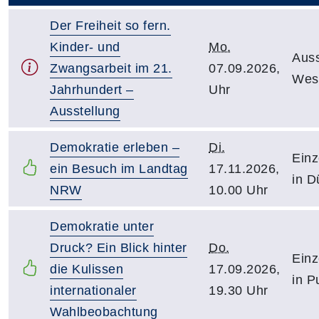
Der Freiheit so fern.
Kinder- und
Mo.
Auss
Zwangsarbeit im 21.
07.09.2026,
Wes
Jahrhundert –
Uhr
Ausstellung
Demokratie erleben –
Di.
Einz
ein Besuch im Landtag
17.11.2026,
in D
NRW
10.00 Uhr
Demokratie unter
Druck? Ein Blick hinter
Do.
Einz
die Kulissen
17.09.2026,
in P
internationaler
19.30 Uhr
Wahlbeobachtung