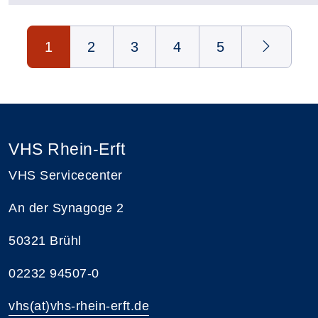
Seite 1 von 5
1
2
3
4
5
VHS Rhein-Erft
VHS Servicecenter
An der Synagoge 2
50321 Brühl
02232 94507-0
vhs(at)vhs-rhein-erft.de