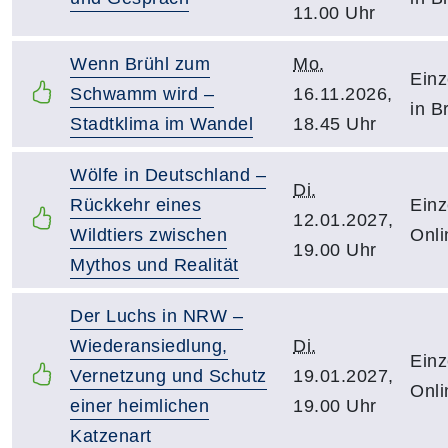
11.00 Uhr
Wenn Brühl zum
Mo.
Einz
Schwamm wird –
16.11.2026,
in B
Stadtklima im Wandel
18.45 Uhr
Wölfe in Deutschland –
Di.
Rückkehr eines
Einz
12.01.2027,
Wildtiers zwischen
Onli
19.00 Uhr
Mythos und Realität
Der Luchs in NRW –
Wiederansiedlung,
Di.
Einz
Vernetzung und Schutz
19.01.2027,
Onli
einer heimlichen
19.00 Uhr
Katzenart