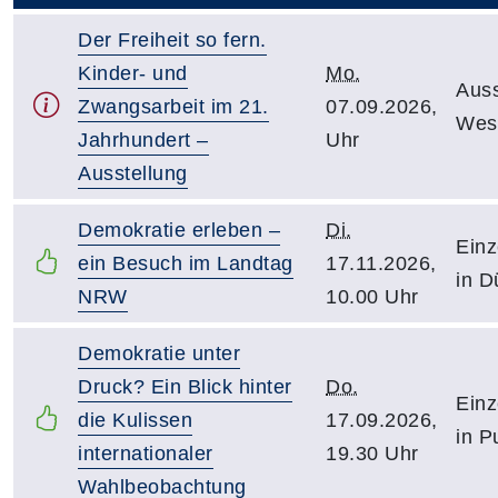
Der Freiheit so fern.
Kinder- und
Mo.
Auss
Zwangsarbeit im 21.
07.09.2026,
Wes
Jahrhundert –
Uhr
Ausstellung
Demokratie erleben –
Di.
Einz
ein Besuch im Landtag
17.11.2026,
in D
NRW
10.00 Uhr
Demokratie unter
Druck? Ein Blick hinter
Do.
Einz
die Kulissen
17.09.2026,
in P
internationaler
19.30 Uhr
Wahlbeobachtung