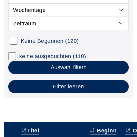
Wochentage
Zeitraum
Keine Begonnen
(120)
keine ausgebuchten
(110)
Auswahl filtern
Filter leeren
Titel
Beginn
O
–