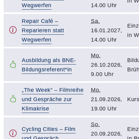
in W
Wegwerfen
14.00 Uhr
Repair Café –
Sa.
Einz
Reparieren statt
16.01.2027,
in W
Wegwerfen
14.00 Uhr
Mo.
Ausbildung als BNE-
Bild
26.10.2026,
Bildungsreferent*in
Brüh
9.00 Uhr
„The Week“ – Filmreihe
Mo.
und Gespräche zur
21.09.2026,
Kurs
Klimakrise
19.00 Uhr
So.
Cycling Cities – Film
Einz
20.09.2026,
und Gespräch
in B