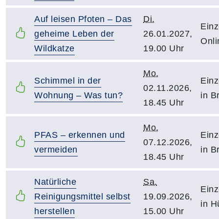
Auf leisen Pfoten – Das
Di.
Einz
geheime Leben der
26.01.2027,
Onli
Wildkatze
19.00 Uhr
Mo.
Schimmel in der
Einz
02.11.2026,
Wohnung – Was tun?
in B
18.45 Uhr
Mo.
PFAS – erkennen und
Einz
07.12.2026,
vermeiden
in B
18.45 Uhr
Natürliche
Sa.
Einz
Reinigungsmittel selbst
19.09.2026,
in H
herstellen
15.00 Uhr