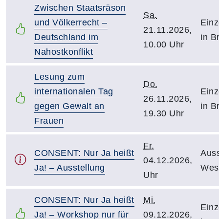
Zwischen Staatsräson
Sa.
und Völkerrecht –
Einz
21.11.2026,
Deutschland im
in B
10.00 Uhr
Nahostkonflikt
Lesung zum
Do.
internationalen Tag
Einz
26.11.2026,
gegen Gewalt an
in B
19.30 Uhr
Frauen
Fr.
CONSENT: Nur Ja heißt
Auss
04.12.2026,
Ja! – Ausstellung
Wes
Uhr
CONSENT: Nur Ja heißt
Mi.
Einz
Ja! – Workshop nur für
09.12.2026,