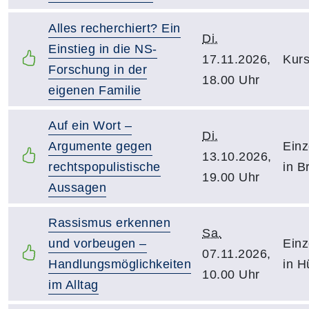
Alles recherchiert? Ein
Di.
Einstieg in die NS-
17.11.2026,
Kurs
Forschung in der
18.00 Uhr
eigenen Familie
Auf ein Wort –
Di.
Argumente gegen
Einz
13.10.2026,
rechtspopulistische
in B
19.00 Uhr
Aussagen
Rassismus erkennen
Sa.
und vorbeugen –
Einz
07.11.2026,
Handlungsmöglichkeiten
in H
10.00 Uhr
im Alltag