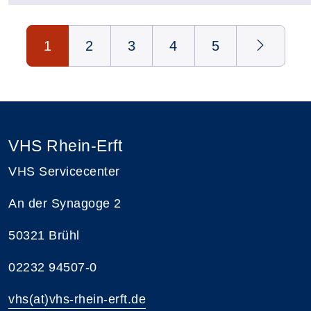
Seite 1 von 5
1
2
3
4
5
VHS Rhein-Erft
VHS Servicecenter
An der Synagoge 2
50321 Brühl
02232 94507-0
vhs(at)vhs-rhein-erft.de