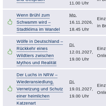
11.00 Uhr
Wenn Brühl zum
Mo.
Einz
Schwamm wird –
16.11.2026,
in B
Stadtklima im Wandel
18.45 Uhr
Wölfe in Deutschland –
Di.
Rückkehr eines
Einz
12.01.2027,
Wildtiers zwischen
Onli
19.00 Uhr
Mythos und Realität
Der Luchs in NRW –
Wiederansiedlung,
Di.
Einz
Vernetzung und Schutz
19.01.2027,
Onli
einer heimlichen
19.00 Uhr
Katzenart