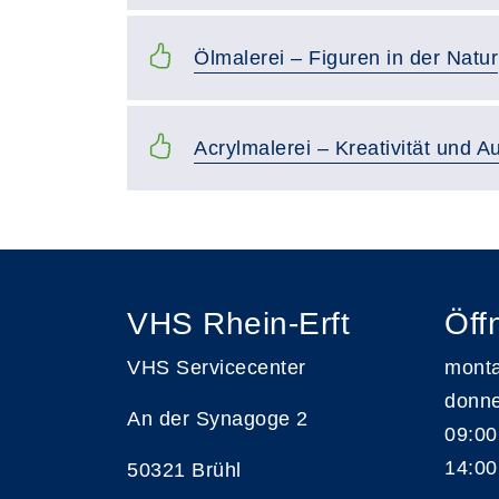
Ölmalerei – Figuren in der Natur
Acrylmalerei – Kreativität und A
VHS Rhein-Erft
Öff
VHS Servicecenter
monta
donne
An der Synagoge 2
09:00
14:00
50321 Brühl