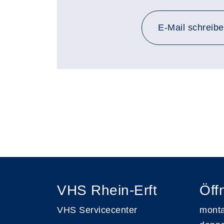
E-Mail schreib
VHS Rhein-Erft
Öff
VHS Servicecenter
monta