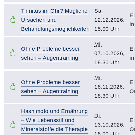
Tinnitus im Ohr? Mögliche
Sa.
Ei
Ursachen und
12.12.2026,
in
Behandlungsmöglichkeiten
15.00 Uhr
Mi.
Ohne Probleme besser
Ei
07.10.2026,
sehen – Augentraining
in
18.30 Uhr
Mi.
Ohne Probleme besser
Ei
18.11.2026,
sehen – Augentraining
O
18.30 Uhr
Hashimoto und Ernährung
Di.
– Wie Lebensstil und
Ei
13.10.2026,
Mineralstoffe die Therapie
O
18.00 Uhr