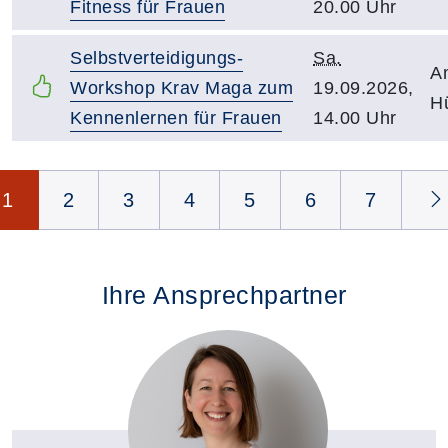
Fitness für Frauen
20.00 Uhr
Selbstverteidigungs-
Sa.
A
Workshop Krav Maga zum
19.09.2026,
H
Kennenlernen für Frauen
14.00 Uhr
Seite 1 von 11
1
2
3
4
5
6
7
Ihre Ansprechpartner