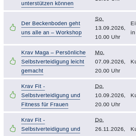
unterstützen können
So.
Der Beckenboden geht
Ei
13.09.2026,
uns alle an – Workshop
in
10.00 Uhr
Krav Maga – Persönliche
Mo.
Selbstverteidigung leicht
07.09.2026,
Ku
gemacht
20.00 Uhr
Krav Fit -
Do.
Selbstverteidigung und
10.09.2026,
Ku
Fitness für Frauen
20.00 Uhr
Krav Fit -
Do.
Selbstverteidigung und
26.11.2026,
Ku