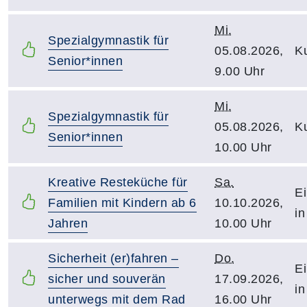
Mi.
Spezialgymnastik für
05.08.2026,
Ku
Senior*innen
9.00 Uhr
Mi.
Spezialgymnastik für
05.08.2026,
Ku
Senior*innen
10.00 Uhr
Kreative Resteküche für
Sa.
Ei
Familien mit Kindern ab 6
10.10.2026,
in
Jahren
10.00 Uhr
Sicherheit (er)fahren –
Do.
Ei
sicher und souverän
17.09.2026,
in
unterwegs mit dem Rad
16.00 Uhr