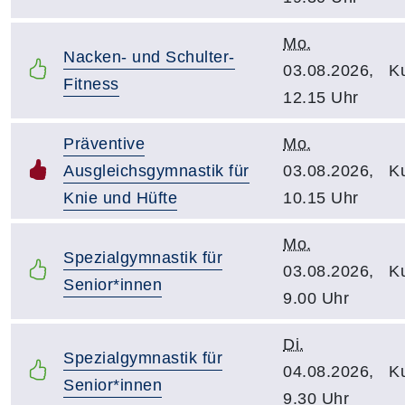
Mo.
Nacken- und Schulter-
03.08.2026,
Ku
Fitness
12.15 Uhr
Präventive
Mo.
Ausgleichsgymnastik für
03.08.2026,
Ku
Knie und Hüfte
10.15 Uhr
Mo.
Spezialgymnastik für
03.08.2026,
Ku
Senior*innen
9.00 Uhr
Di.
Spezialgymnastik für
04.08.2026,
Ku
Senior*innen
9.30 Uhr