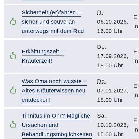
Sicherheit (er)fahren –
Di.
Ei
sicher und souverän
06.10.2026,
in
unterwegs mit dem Rad
16.00 Uhr
Do.
Erkältungszeit –
Ei
17.09.2026,
Kräuterzeit!
in
18.00 Uhr
Was Oma noch wusste –
Do.
Ei
Altes Kräuterwissen neu
07.01.2027,
in
entdecken!
18.00 Uhr
Tinnitus im Ohr? Mögliche
Sa.
Ei
Ursachen und
10.10.2026,
in
Behandlungsmöglichkeiten
15.00 Uhr