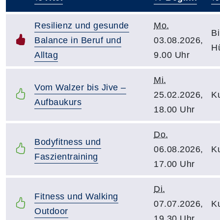
–
Resilienz und gesunde
Mo.
Bi
Balance in Beruf und
03.08.2026,
H
Alltag
9.00 Uhr
Mi.
Vom Walzer bis Jive –
25.02.2026,
Ku
Aufbaukurs
18.00 Uhr
Do.
Bodyfitness und
06.08.2026,
Ku
Faszientraining
17.00 Uhr
Di.
Fitness und Walking
07.07.2026,
Ku
Outdoor
19.30 Uhr