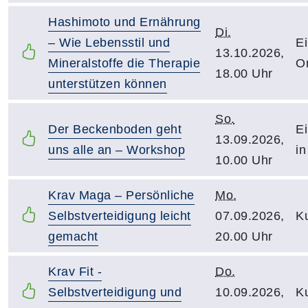
Hashimoto und Ernährung
Di.
– Wie Lebensstil und
Ei
13.10.2026,
Mineralstoffe die Therapie
O
18.00 Uhr
unterstützen können
So.
Der Beckenboden geht
Ei
13.09.2026,
uns alle an – Workshop
in
10.00 Uhr
Krav Maga – Persönliche
Mo.
Selbstverteidigung leicht
07.09.2026,
Ku
gemacht
20.00 Uhr
Krav Fit -
Do.
Selbstverteidigung und
10.09.2026,
Ku