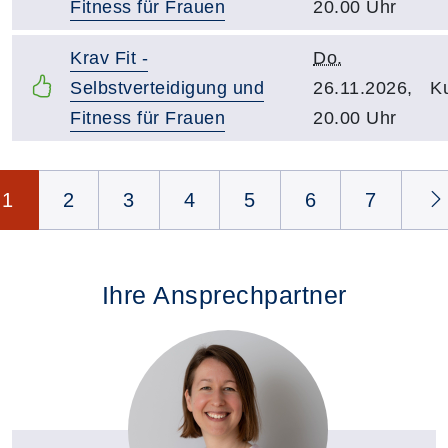
Fitness für Frauen
20.00 Uhr
Krav Fit -
Do.
Selbstverteidigung und
26.11.2026,
Ku
Fitness für Frauen
20.00 Uhr
Seite 1 von 11
1
2
3
4
5
6
7
Ihre Ansprechpartner