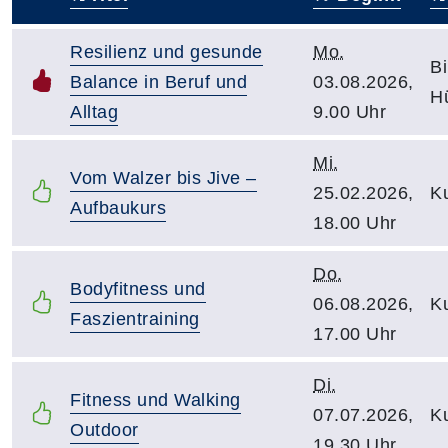
–
Resilienz und gesunde
Mo.
Bi
Balance in Beruf und
03.08.2026,
H
Alltag
9.00 Uhr
Mi.
Vom Walzer bis Jive –
25.02.2026,
Ku
Aufbaukurs
18.00 Uhr
Do.
Bodyfitness und
06.08.2026,
Ku
Faszientraining
17.00 Uhr
Di.
Fitness und Walking
07.07.2026,
Ku
Outdoor
19.30 Uhr