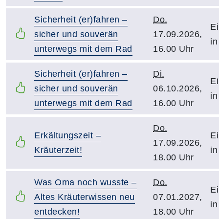
Sicherheit (er)fahren –
Do.
Ei
sicher und souverän
17.09.2026,
in
unterwegs mit dem Rad
16.00 Uhr
Sicherheit (er)fahren –
Di.
Ei
sicher und souverän
06.10.2026,
in
unterwegs mit dem Rad
16.00 Uhr
Do.
Erkältungszeit –
Ei
17.09.2026,
Kräuterzeit!
in
18.00 Uhr
Was Oma noch wusste –
Do.
Ei
Altes Kräuterwissen neu
07.01.2027,
in
entdecken!
18.00 Uhr