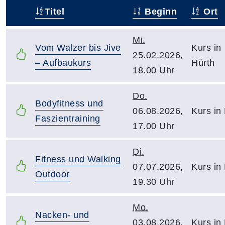
Titel
Beginn
Ort
–
Mi.
Vom Walzer bis Jive
Kurs in
25.02.2026,
– Aufbaukurs
Hürth
18.00 Uhr
Do.
Bodyfitness und
06.08.2026,
Kurs in
Faszientraining
17.00 Uhr
Di.
Fitness und Walking
07.07.2026,
Kurs in
Outdoor
19.30 Uhr
Mo.
Nacken- und
03.08.2026,
Kurs in