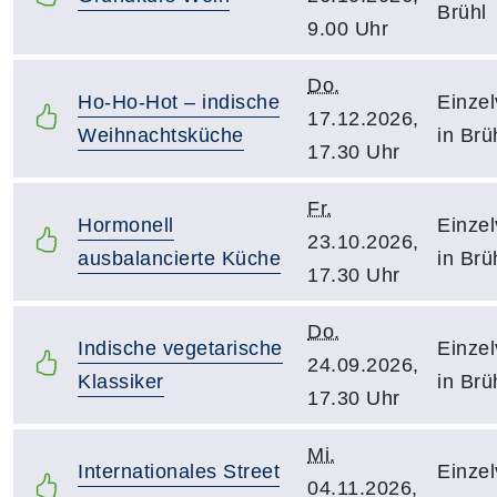
Brühl
9.00 Uhr
Do.
Ho-Ho-Hot – indische
Einzel
17.12.2026,
Weihnachtsküche
in Brü
17.30 Uhr
Fr.
Hormonell
Einzel
23.10.2026,
ausbalancierte Küche
in Brü
17.30 Uhr
Do.
Indische vegetarische
Einzel
24.09.2026,
Klassiker
in Brü
17.30 Uhr
Mi.
Internationales Street
Einzel
04.11.2026,