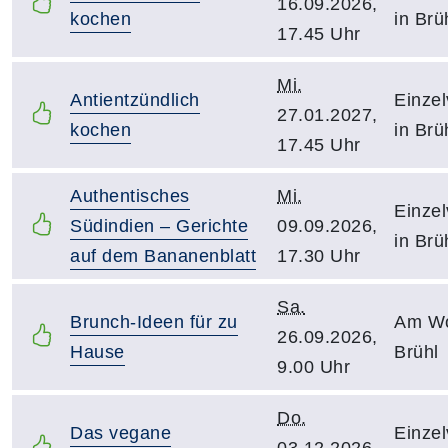
16.09.2026,
kochen
in Brü
17.45 Uhr
Mi.
Antientzündlich
Einzel
27.01.2027,
kochen
in Brü
17.45 Uhr
Authentisches
Mi.
Einzel
Südindien – Gerichte
09.09.2026,
in Brü
auf dem Bananenblatt
17.30 Uhr
Sa.
Brunch-Ideen für zu
Am Wo
26.09.2026,
Hause
Brühl
9.00 Uhr
Do.
Das vegane
Einzel
03.12.2026,