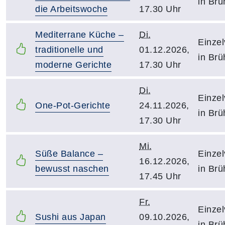
in Brü
die Arbeitswoche
17.30 Uhr
Mediterrane Küche –
Di.
Einzel
traditionelle und
01.12.2026,
in Brü
moderne Gerichte
17.30 Uhr
Di.
Einzel
One-Pot-Gerichte
24.11.2026,
in Brü
17.30 Uhr
Mi.
Süße Balance –
Einzel
16.12.2026,
bewusst naschen
in Brü
17.45 Uhr
Fr.
Einzel
Sushi aus Japan
09.10.2026,
in Brü