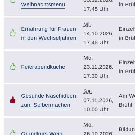
Weihnachtsmenü
in Brü
17.45 Uhr
Mi.
Ernährung für Frauen
Einzel
14.10.2026,
in den Wechseljahren
in Brü
17.45 Uhr
Mo.
Einzel
Feierabendküche
23.11.2026,
in Brü
17.30 Uhr
Sa.
Gesunde Naschideen
Am Wo
07.11.2026,
zum Selbermachen
Brühl
10.00 Uhr
Mo.
Bildun
Grundkurs Wein
26.10.2026,