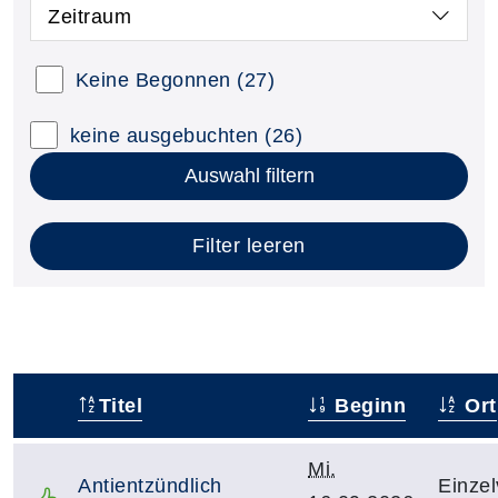
Zeitraum
Keine Begonnen
(27)
keine ausgebuchten
(26)
Auswahl filtern
Filter leeren
Titel
Beginn
Ort
–
Mi.
Antientzündlich
Einzel