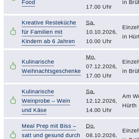
Food
in Brü
17.00 Uhr
Kreative Resteküche
Sa.
Einzel
für Familien mit
10.10.2026,
in Hür
Kindern ab 6 Jahren
10.00 Uhr
Mo.
Kulinarische
Einzel
07.12.2026,
Weihnachtsgeschenke
in Brü
17.00 Uhr
Kulinarische
Sa.
Am Wo
Weinprobe – Wein
12.12.2026,
Hürth
und Käse
14.00 Uhr
Meal Prep mit Biss –
Do.
Einzel
satt und gesund durch
08.10.2026,