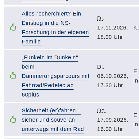
Alles recherchiert? Ein
Di.
Einstieg in die NS-
17.11.2026,
Ku
Forschung in der eigenen
18.00 Uhr
Familie
„Funkeln im Dunkeln“
beim
Di.
Ei
Dämmerungsparcours mit
06.10.2026,
in
Fahrrad/Pedelec ab
17.30 Uhr
60plus
Sicherheit (er)fahren –
Do.
Ei
sicher und souverän
17.09.2026,
in
unterwegs mit dem Rad
16.00 Uhr