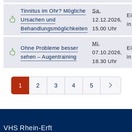
Tinnitus im Ohr? Mögliche
Sa.
Ei
Ursachen und
12.12.2026,
in
Behandlungsmöglichkeiten
15.00 Uhr
Mi.
Ohne Probleme besser
Ei
07.10.2026,
sehen – Augentraining
in
18.30 Uhr
Seite 1 von 5
1
2
3
4
5
VHS Rhein-Erft