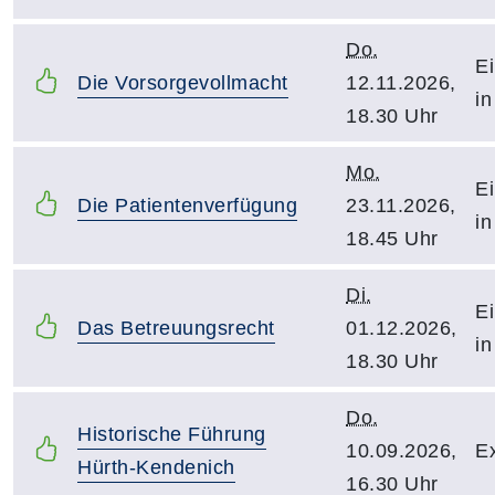
Do.
Ei
Die Vorsorgevollmacht
12.11.2026,
in
18.30 Uhr
Mo.
Ei
Die Patientenverfügung
23.11.2026,
in
18.45 Uhr
Di.
Ei
Das Betreuungsrecht
01.12.2026,
in
18.30 Uhr
Do.
Historische Führung
10.09.2026,
Ex
Hürth-Kendenich
16.30 Uhr