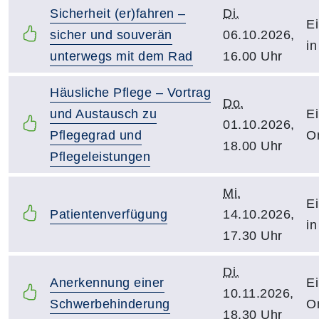
Sicherheit (er)fahren –
Di.
Ei
sicher und souverän
06.10.2026,
in
unterwegs mit dem Rad
16.00 Uhr
Häusliche Pflege – Vortrag
Do.
und Austausch zu
Ei
01.10.2026,
Pflegegrad und
O
18.00 Uhr
Pflegeleistungen
Mi.
Ei
Patientenverfügung
14.10.2026,
in
17.30 Uhr
Di.
Anerkennung einer
Ei
10.11.2026,
Schwerbehinderung
O
18.30 Uhr