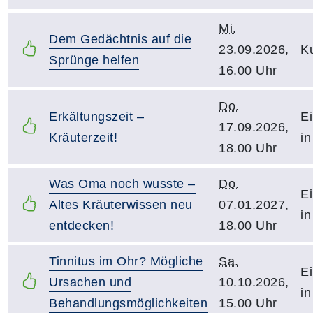
Mi.
Dem Gedächtnis auf die
23.09.2026,
Ku
Sprünge helfen
16.00 Uhr
Do.
Erkältungszeit –
Ei
17.09.2026,
Kräuterzeit!
in
18.00 Uhr
Was Oma noch wusste –
Do.
Ei
Altes Kräuterwissen neu
07.01.2027,
in
entdecken!
18.00 Uhr
Tinnitus im Ohr? Mögliche
Sa.
Ei
Ursachen und
10.10.2026,
in
Behandlungsmöglichkeiten
15.00 Uhr