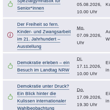
Spezialgymnastik für
05.08.2026,
Ku
Senior*innen
10.00 Uhr
Der Freiheit so fern.
Mo.
Kinder- und Zwangsarbeit
Au
07.09.2026,
im 21. Jahrhundert –
W
Uhr
Ausstellung
Di.
Demokratie erleben – ein
Ei
17.11.2026,
Besuch im Landtag NRW
in
10.00 Uhr
Demokratie unter Druck?
Do.
Ein Blick hinter die
Ei
17.09.2026,
Kulissen internationaler
in
19.30 Uhr
Wahlbeobachtung