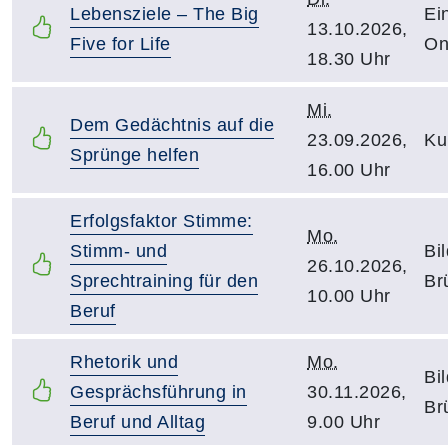
Lebensziele – The Big
Ei
13.10.2026,
Five for Life
On
18.30 Uhr
Mi.
Dem Gedächtnis auf die
23.09.2026,
Ku
Sprünge helfen
16.00 Uhr
Erfolgsfaktor Stimme:
Mo.
Stimm- und
Bi
26.10.2026,
Sprechtraining für den
Br
10.00 Uhr
Beruf
Rhetorik und
Mo.
Bi
Gesprächsführung in
30.11.2026,
Br
Beruf und Alltag
9.00 Uhr