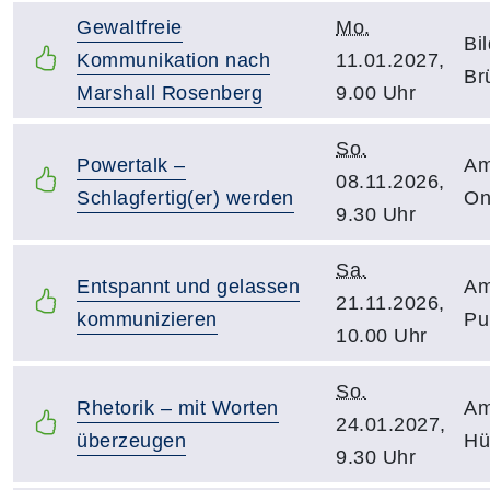
Gewaltfreie
Mo.
Bi
Kommunikation nach
11.01.2027,
Br
Marshall Rosenberg
9.00 Uhr
So.
Powertalk –
Am
08.11.2026,
Schlagfertig(er) werden
On
9.30 Uhr
Sa.
Entspannt und gelassen
Am
21.11.2026,
kommunizieren
Pu
10.00 Uhr
So.
Rhetorik – mit Worten
Am
24.01.2027,
überzeugen
Hü
9.30 Uhr