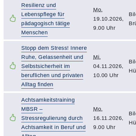
Resilienz und
Mo.
Lebenspflege für
Bi
19.10.2026,
pädagogisch tätige
Br
9.00 Uhr
Menschen
Stopp dem Stress! Innere
Ruhe, Gelassenheit und
Mi.
Bi
Selbstsicherheit im
04.11.2026,
Hü
beruflichen und privaten
10.00 Uhr
Alltag finden
Achtsamkeitstraining
MBSR –
Mo.
Bi
Stressregulierung durch
16.11.2026,
Hü
Achtsamkeit in Beruf und
9.00 Uhr