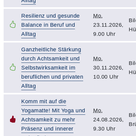
Alltag
Resilienz und gesunde
Mo.
Bi
Balance in Beruf und
23.11.2026,
Hü
Alltag
9.00 Uhr
Ganzheitliche Stärkung
durch Achtsamkeit und
Mo.
Bi
Selbstwirksamkeit im
30.11.2026,
Hü
beruflichen und privaten
10.00 Uhr
Alltag
Komm mit auf die
Yogamatte! Mit Yoga und
Mo.
Bi
Achtsamkeit zu mehr
24.08.2026,
Br
Präsenz und innerer
9.30 Uhr