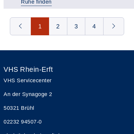
Ruhe finden
Seite 1 von 4
1
2
3
4
VHS Rhein-Erft
VHS Servicecenter
An der Synagoge 2
50321 Brühl
02232 94507-0