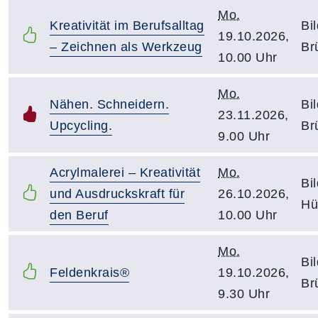
Mo.
Kreativität im Berufsalltag
Bi
19.10.2026,
– Zeichnen als Werkzeug
Br
10.00 Uhr
Mo.
Nähen. Schneidern.
Bi
23.11.2026,
Upcycling.
Br
9.00 Uhr
Acrylmalerei – Kreativität
Mo.
Bi
und Ausdruckskraft für
26.10.2026,
Hü
den Beruf
10.00 Uhr
Mo.
Bi
Feldenkrais®
19.10.2026,
Br
9.30 Uhr