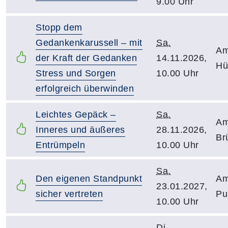
9.00 Uhr
Stopp dem
Gedankenkarussell – mit
Sa.
Am
der Kraft der Gedanken
14.11.2026,
Hü
Stress und Sorgen
10.00 Uhr
erfolgreich überwinden
Leichtes Gepäck –
Sa.
Am
Inneres und äußeres
28.11.2026,
Br
Entrümpeln
10.00 Uhr
Sa.
Den eigenen Standpunkt
Am
23.01.2027,
sicher vertreten
Pu
10.00 Uhr
Di.