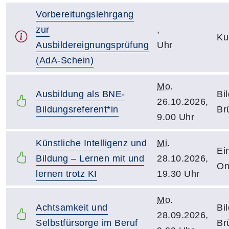
Vorbereitungslehrgang
zur
,
Ku
Ausbildereignungsprüfung
Uhr
(AdA-Schein)
Mo.
Ausbildung als BNE-
Bi
26.10.2026,
Bildungsreferent*in
Br
9.00 Uhr
Künstliche Intelligenz und
Mi.
Ei
Bildung – Lernen mit und
28.10.2026,
On
lernen trotz KI
19.30 Uhr
Mo.
Achtsamkeit und
Bi
28.09.2026,
Selbstfürsorge im Beruf
Br