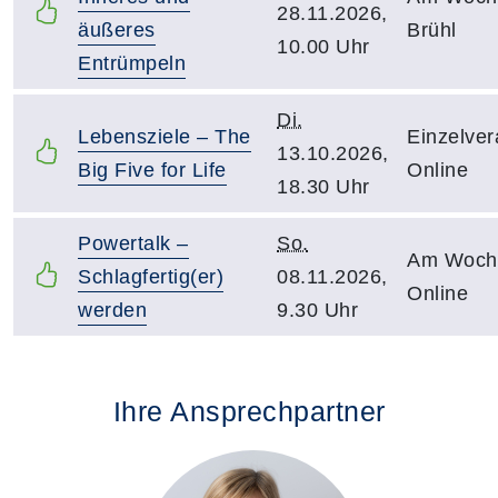
28.11.2026,
äußeres
Brühl
10.00 Uhr
Entrümpeln
Di.
Lebensziele – The
Einzelver
13.10.2026,
Big Five for Life
Online
18.30 Uhr
Powertalk –
So.
Am Woch
Schlagfertig(er)
08.11.2026,
Online
werden
9.30 Uhr
Ihre Ansprechpartner