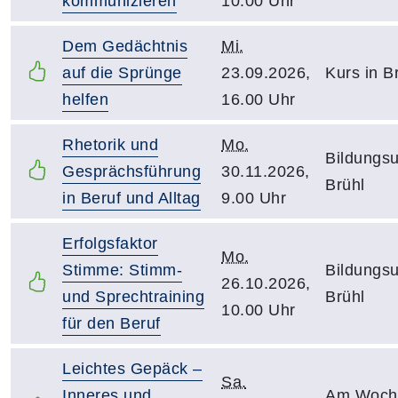
kommunizieren
10.00 Uhr
Dem Gedächtnis
Mi.
auf die Sprünge
23.09.2026,
Kurs in B
helfen
16.00 Uhr
Rhetorik und
Mo.
Bildungsu
Gesprächsführung
30.11.2026,
Brühl
in Beruf und Alltag
9.00 Uhr
Erfolgsfaktor
Mo.
Stimme: Stimm-
Bildungsu
26.10.2026,
und Sprechtraining
Brühl
10.00 Uhr
für den Beruf
Leichtes Gepäck –
Sa.
Inneres und
Am Woch