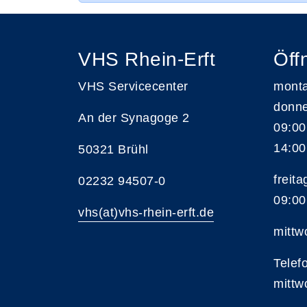
VHS Rhein-Erft
Öff
VHS Servicecenter
monta
donne
An der Synagoge 2
09:00
14:00
50321 Brühl
freita
02232 94507-0
09:00
vhs(at)vhs-rhein-erft.de
mittw
Telef
mittw